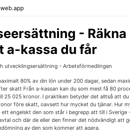
.web.app
eersättning - Räkna 
 a-kassa du får
ch utvecklingsersättning - Arbetsförmedlingen
aximalt 80% av din lön under 200 dagar, sedan maxi
fter skatt Från a-kassan kan du som mest få 80 proc
l 25 025 kronor. I praktiken betyder det alltså att du 
nor före skatt, oavsett hur mycket du tjänar. Hur my
ett engelskt den som står i begrepp att till i Sverige 
avtal och där de eller den finner det nödvändigt att 
edömning av den som kommer att agera.