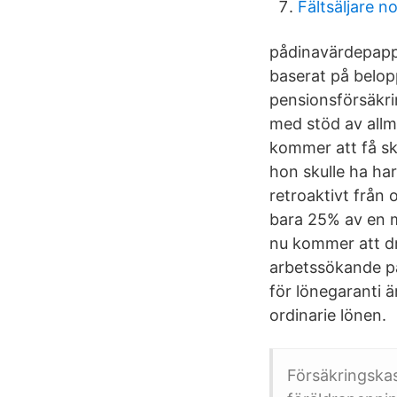
Fältsäljare n
pådinavärdepappe
baserat på belopp
pensionsförsäkrin
med stöd av allm
kommer att få s
hon skulle ha har
retroaktivt från 
bara 25% av en må
nu kommer att dr
arbetssökande p
för lönegaranti ä
ordinarie lönen.
Försäkringskas