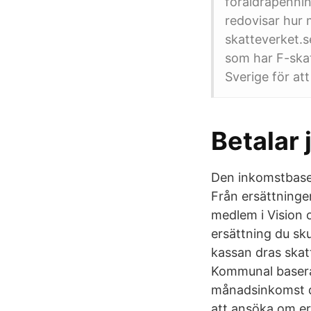
föräldrapennin
redovisar hur 
skatteverket.s
som har F-skat
Sverige för at
Betalar 
Den inkomstbaser
Från ersättninge
medlem i Vision 
ersättning du sk
kassan dras skat
Kommunal baseras
månadsinkomst du
att ansöka om er