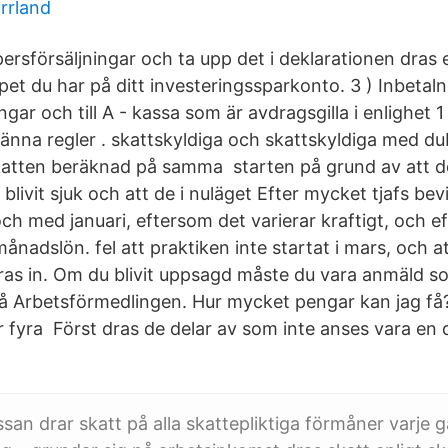
orrland
rsförsäljningar och ta upp det i deklarationen dras
et du har på ditt investeringssparkonto. 3 ) Inbetalnin
gar och till A - kassa som är avdragsgilla i enlighet 1
änna regler . skattskyldiga och skattskyldiga med du
katten beräknad på samma starten på grund av att 
 blivit sjuk och att de i nuläget Efter mycket tjafs bev
och med januari, eftersom det varierar kraftigt, och eft
nadslön. fel att praktiken inte startat i mars, och a
as in. Om du blivit uppsagd måste du vara anmäld s
å Arbetsförmedlingen. Hur mycket pengar kan jag f
r fyra Först dras de delar av som inte anses vara en 
san drar skatt på alla skattepliktiga förmåner varje 