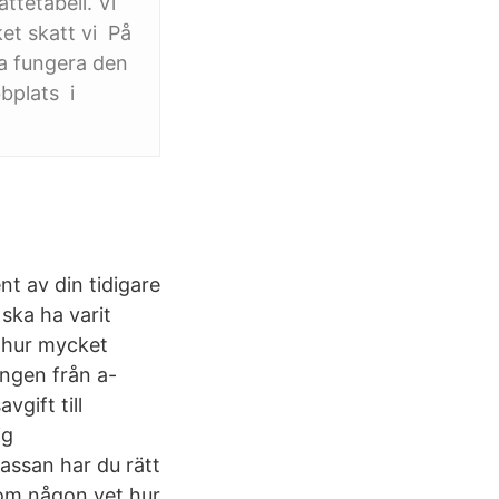
ttetabell. Vi
et skatt vi På
ka fungera den
bplats i
t av din tidigare
ska ha varit
e hur mycket
ingen från a-
gift till
ig
assan har du rätt
 om någon vet hur