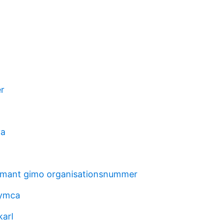
r
va
omant gimo organisationsnummer
 ymca
karl