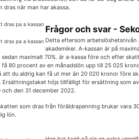
m dras när man har akassa.
Frågor och svar - Sek
Detta eftersom arbetslöshetsnivån ä
akademiker. A-kassan är på maxima
 sedan maximalt 70%. är a-kassa före och efter skat
få 80 procent av en månadslön upp till 25 025 kronor
å att du aldrig kan få ut mer än 20 020 kronor före sk
 Ersättningstaket höjs tillfälligt för ersättning som a
20 och den 31 december 2022.
skatten som dras från föräldrapenning brukar vara 30
ig lön.
Han har tagit på sig en extra uppgif