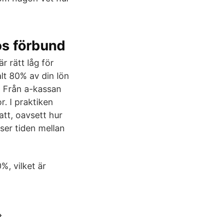
os förbund
r rätt låg för
lt 80% av din lön
t Från a-kassan
. I praktiken
att, oavsett hur
vser tiden mellan
%, vilket är
t,