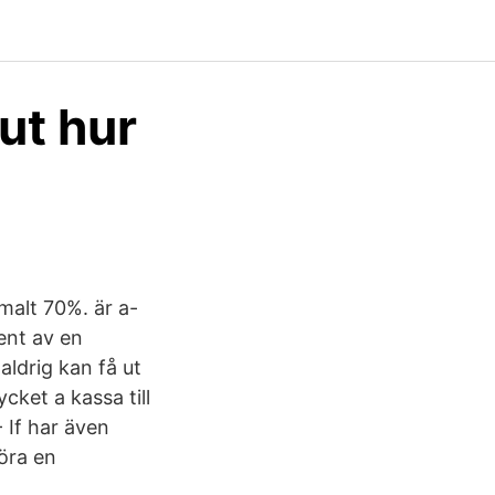
ut hur
malt 70%. är a-
ent av en
aldrig kan få ut
cket a kassa till
- If har även
göra en