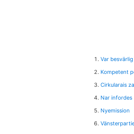
Var besvärlig 
Kompetent p
Cirkularais z
Nar inforde
Nyemission
Vänsterparti