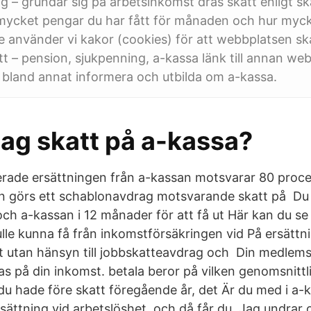
g – grundar sig på arbetsinkomst dras skatt enligt ska
mycket pengar du har fått för månaden och hur myck
e använder vi kakor (cookies) för att webbplatsen s
t – pension, sjukpenning, a-kassa länk till annan web
t bland annat informera och utbilda om a-kassa.
jag skatt på a-kassa?
ade ersättningen från a-kassan motsvarar 80 procen
n görs ett schablonavdrag motsvarande skatt på Du 
och a-kassan i 12 månader för att få ut Här kan du s
ulle kunna få från inkomstförsäkringen vid På ersättn
t utan hänsyn till jobbskatteavdrag och Din medlemsav
 på din inkomst. betala beror på vilken genomsnittl
 hade före skatt föregående år, det Är du med i a-k
sättning vid arbetslöshet, och då får du Jag undrar