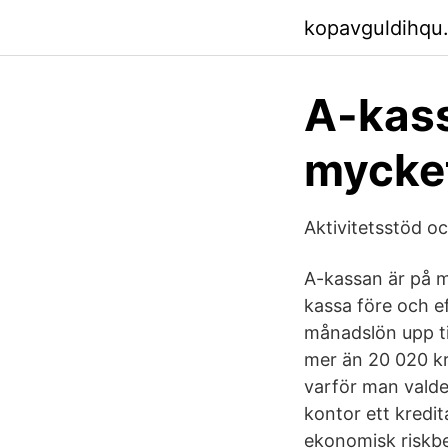
kopavguldihqu
A-kass
mycket
Aktivitetsstöd o
A-kassan är på m
kassa före och e
månadslön upp til
mer än 20 020 kro
varför man valde 
kontor ett kredit
ekonomisk riskb