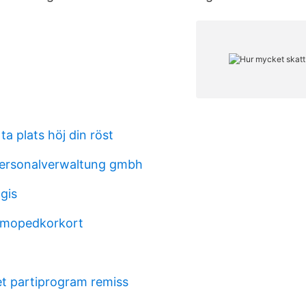
ta plats höj din röst
ersonalverwaltung gmbh
agis
s mopedkorkort
et partiprogram remiss