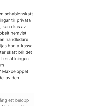
 en schablonskatt
gar till privata
 , kan dras av
bbelt hemvist
den handledare
iljas hon a-kassa
er skatt blir det
tt ersättningen
om
å? Maxbeloppet
del av den
gång ett belopp