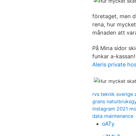
företaget, men då
rena, hur mycket
månaden att vara
På Mina sidor sk
funkar a-kassan!
Aleris private hos
rvs teknik sverige 
grans naturbruksg
instagram 2021 m
data maintenance
oATy