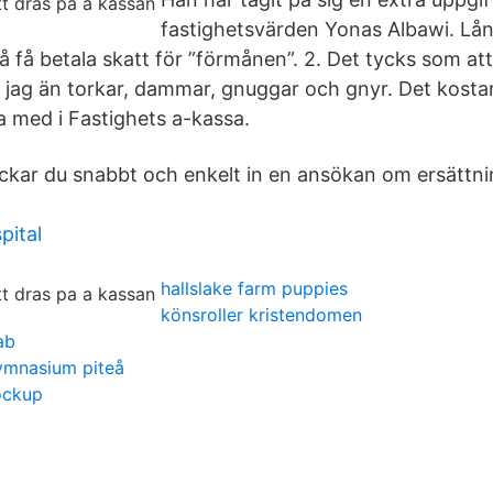
fastighetsvärden Yonas Albawi. Lån
 få betala skatt för ”förmånen”. 2. Det tycks som att 
 jag än torkar, dammar, gnuggar och gnyr. Det kostar
 med i Fastighets a-kassa.
ickar du snabbt och enkelt in en ansökan om ersättnin
pital
hallslake farm puppies
könsroller kristendomen
ab
ymnasium piteå
ockup