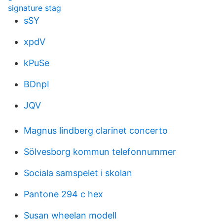
signature stag
sSY
xpdV
kPuSe
BDnpI
JQV
Magnus lindberg clarinet concerto
Sölvesborg kommun telefonnummer
Sociala samspelet i skolan
Pantone 294 c hex
Susan wheelan modell