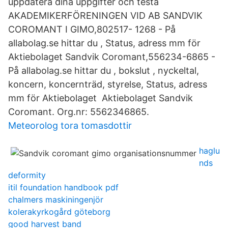
uppdatera dina uppgifter och testa
AKADEMIKERFÖRENINGEN VID AB SANDVIK
COROMANT I GIMO,802517- 1268 - På
allabolag.se hittar du , Status, adress mm för
Aktiebolaget Sandvik Coromant,556234-6865 -
På allabolag.se hittar du , bokslut , nyckeltal,
koncern, koncernträd, styrelse, Status, adress
mm för Aktiebolaget Aktiebolaget Sandvik
Coromant. Org.nr: 5562346865.
Meteorolog tora tomasdottir
haglu
nds
deformity
itil foundation handbook pdf
chalmers maskiningenjör
kolerakyrkogård göteborg
good harvest band