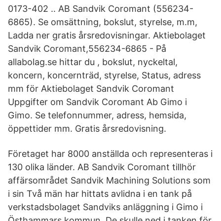
0173-402 .. AB Sandvik Coromant (556234-
6865). Se omsättning, bokslut, styrelse, m.m,
Ladda ner gratis årsredovisningar. Aktiebolaget
Sandvik Coromant,556234-6865 - På
allabolag.se hittar du , bokslut, nyckeltal,
koncern, koncernträd, styrelse, Status, adress
mm för Aktiebolaget Sandvik Coromant
Uppgifter om Sandvik Coromant Ab Gimo i
Gimo. Se telefonnummer, adress, hemsida,
öppettider mm. Gratis årsredovisning.
Företaget har 8000 anställda och representeras i
130 olika länder. AB Sandvik Coromant tillhör
affärsområdet Sandvik Machining Solutions som
i sin Två män har hittats avlidna i en tank på
verkstadsbolaget Sandviks anläggning i Gimo i
Östhammars kommun. De skulle ned i tanken för