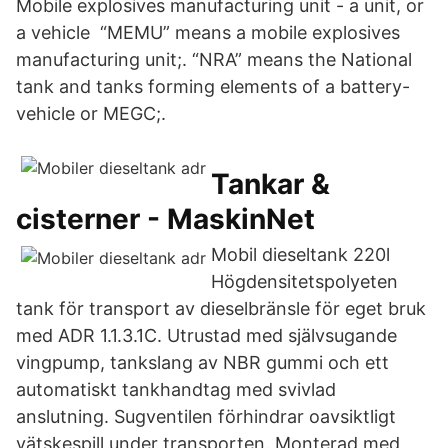
Mobile explosives manufacturing unit - a unit, or
a vehicle “MEMU” means a mobile explosives
manufacturing unit;. “NRA” means the National
tank and tanks forming elements of a battery-
vehicle or MEGC;.
Tankar &
cisterner - MaskinNet
Mobil dieseltank 220l
Högdensitetspolyeten
tank för transport av dieselbränsle för eget bruk
med ADR 1.1.3.1C. Utrustad med självsugande
vingpump, tankslang av NBR gummi och ett
automatiskt tankhandtag med svivlad
anslutning. Sugventilen förhindrar oavsiktligt
vätskespill under transporten. Monterad med