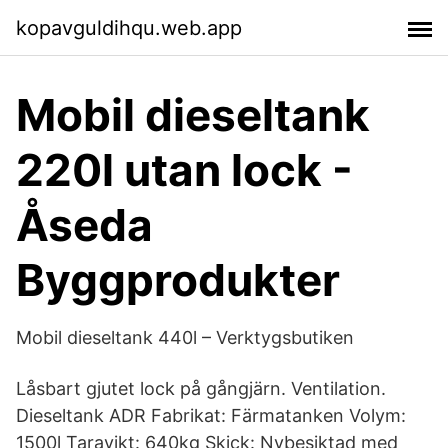
kopavguldihqu.web.app
Mobil dieseltank
220l utan lock -
Åseda
Byggprodukter
Mobil dieseltank 440l – Verktygsbutiken
Låsbart gjutet lock på gångjärn. Ventilation.
Dieseltank ADR Fabrikat: Färmatanken Volym:
1500l Taravikt: 640kg Skick: Nybesiktad med