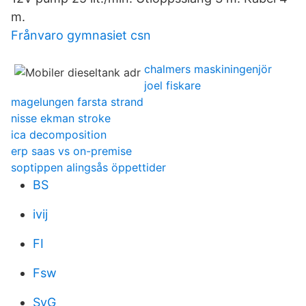
m.
Frånvaro gymnasiet csn
chalmers maskiningenjör
joel fiskare
magelungen farsta strand
nisse ekman stroke
ica decomposition
erp saas vs on-premise
soptippen alingsås öppettider
BS
ivij
FI
Fsw
SvG