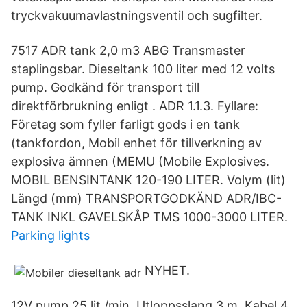
tryckvakuumavlastningsventil och sugfilter.
7517 ADR tank 2,0 m3 ABG Transmaster
staplingsbar. Dieseltank 100 liter med 12 volts
pump. Godkänd för transport till
direktförbrukning enligt . ADR 1.1.3. Fyllare:
Företag som fyller farligt gods i en tank
(tankfordon, Mobil enhet för tillverkning av
explosiva ämnen (MEMU (Mobile Explosives.
MOBIL BENSINTANK 120-190 LITER. Volym (lit)
Längd (mm) TRANSPORTGODKÄND ADR/IBC-
TANK INKL GAVELSKÅP TMS 1000-3000 LITER.
Parking lights
NYHET.
12V pump 25 lit./min. Utloppsslang 3 m. Kabel 4