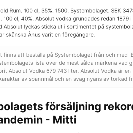
Gold Rum. 100 cl, 35%. 1500. Systembolaget. SEK 347
100 cl, 40%. Absolut vodka grundades redan 1879 i
 Absolut lyckas sticka ut i sortimentet på systemb
har skånska Åhus varit en föregångare.
t finns att beställa på Systembolaget från och med 
ystembolagets lista över de mest sålda märkena vad gäl
it Absolut Vodka 679 743 liter. Absolut Vodka är en
karaktär av spannmål och en svag nyans av torkad fr
olagets försäljning reko
andemin - Mitti