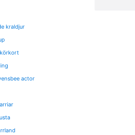
e kraldjur
up
körkort
ing
vensbee actor
arriar
usta
orrland