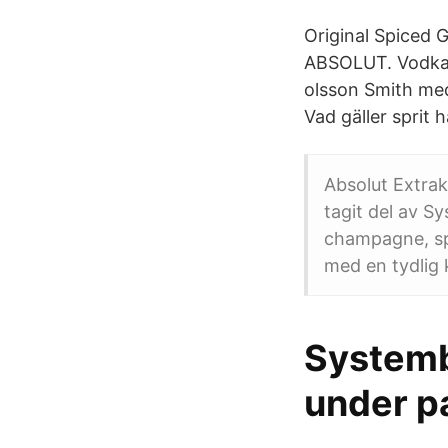
Original Spiced 
ABSOLUT. Vodka. 
olsson Smith med
Vad gäller sprit 
Absolut Extrak
tagit del av S
champagne, spr
med en tydlig 
Systemb
under p