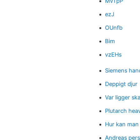
MvTpP
ezJ
OUnfb
Bim
vzEHs
Siemens han
Deppigt djur
Var ligger s
Plutarch hea
Hur kan man b
Andreas pers