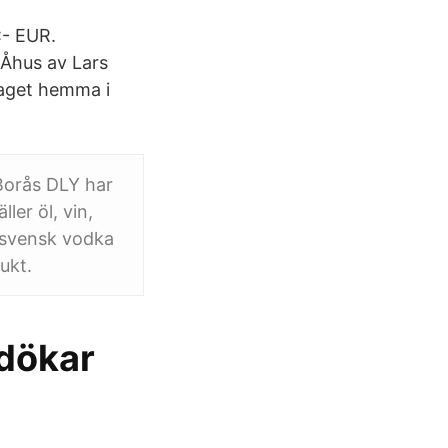
:- EUR.
 Åhus av Lars
olaget hemma i
Borås DLY har
ler öl, vin,
 svensk vodka
ukt.
rdökar