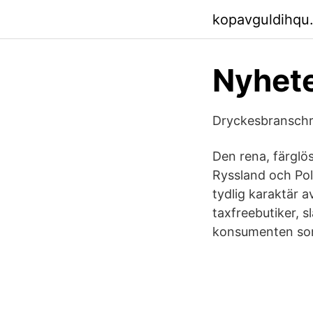
kopavguldihqu
Nyhete
Dryckesbranschr
Den rena, färglö
Ryssland och Pol
tydlig karaktär a
taxfreebutiker, 
konsumenten som 