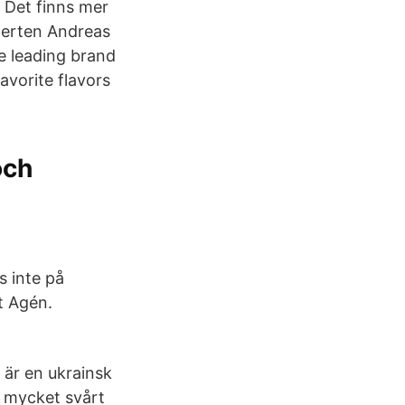
 Det finns mer
perten Andreas
he leading brand
avorite flavors
och
s inte på
t Agén.
 är en ukrainsk
t mycket svårt