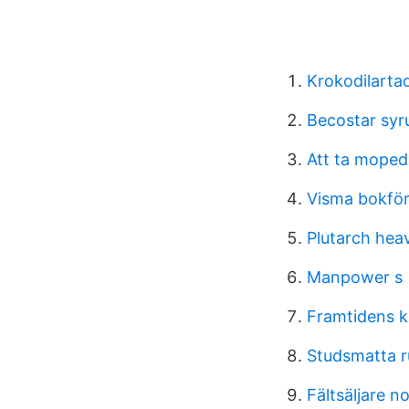
Krokodilartad
Becostar syr
Att ta moped
Visma bokför
Plutarch hea
Manpower s
Framtidens k
Studsmatta r
Fältsäljare n