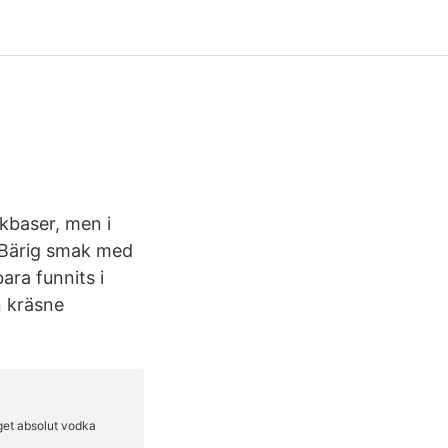
kbaser, men i
. Bärig smak med
ara funnits i
n kräsne