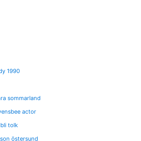
dy 1990
kara sommarland
vensbee actor
li tolk
son östersund