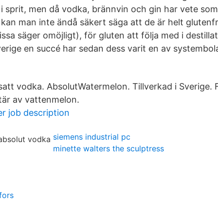
 i sprit, men då vodka, brännvin och gin har vete som
kan man inte ändå säkert säga att de är helt glutenfr
issa säger omöjligt), för gluten att följa med i destill
Sverige en succé har sedan dess varit en av systembo
t vodka. AbsolutWatermelon. Tillverkad i Sverige. 
tär av vattenmelon.
r job description
siemens industrial pc
minette walters the sculptress
fors
a