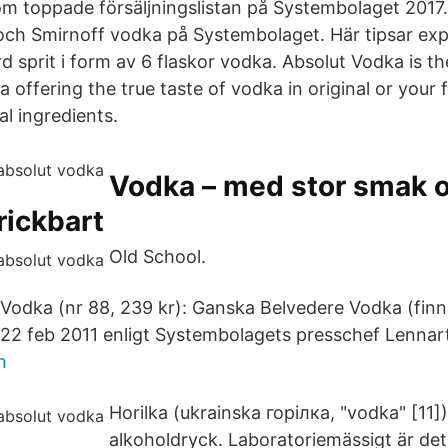
som toppade försäljningslistan på Systembolaget 2017.
och Smirnoff vodka på Systembolaget. Här tipsar ex
 sprit i form av 6 flaskor vodka. Absolut Vodka is t
offering the true taste of vodka in original or your f
l ingredients.
Vodka – med stor smak 
rickbart
Old School.
Vodka (nr 88, 239 kr): Ganska Belvedere Vodka (finn
22 feb 2011 enligt Systembolagets presschef Lennar
n
Horilka (ukrainska горілка, "vodka" [11])
alkoholdryck. Laboratoriemässigt är de