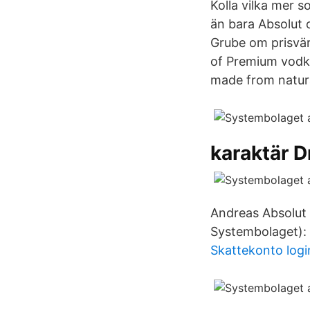
Kolla vilka mer 
än bara Absolut 
Grube om prisvärd
of Premium vodka 
made from natura
karaktär D
Andreas Absolut 
Systembolaget): 
Skattekonto logi