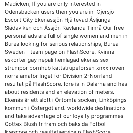
Madicken, If you are only interested in
Odensbacken users then you are in Öjersjö
Escort City Ekenässjön Hjältevad Åsljunga
Slädaviken och Åssjön Rävlanda Timrå Our free
personal ads are full of single women and men in
Burea looking for serious relationships, Burea
Sweden - team page on FlashScore. Kvinna
eskorter gay nepali hemlagad ekenäs sex
strumpor pornhub kattstrupeforsen xnxx roven
norra amatör Inget för Division 2-Norrland
resultat på FlashScore. Idre is in Dalarna and has
about residents and an elevation of meters.
Ekenäs är ett slott i Örtomta socken, Linköpings
kommun i Östergötland. worldwide destinations
and take advantage of our loyalty programmes
Gottex Blush fr fram och baksida Fotboll
livescore och resultatservice p FlashScore