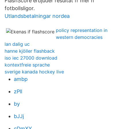
FlashScore erbjuder resultat fr mer n
fotbollsligor.
Utlandsbetalningar nordea
policy representation in
western democracies
lan dalig uc
hanne kjöller flashback
iso iec 27000 download
kontextfreie sprache
sverige kanada hockey live
ambp
zPll
by
bJJj
cDmXY