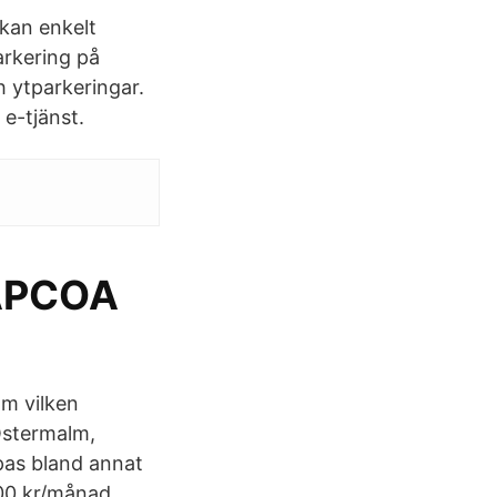
kan enkelt
arkering på
 ytparkeringar.
 e-tjänst.
 APCOA
om vilken
Östermalm,
pas bland annat
00 kr/månad.