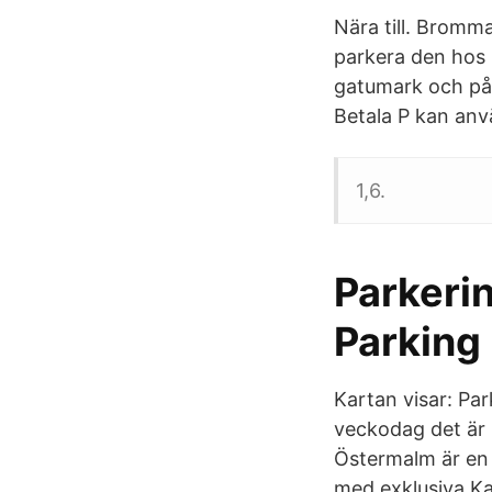
Nära till. Bromm
parkera den hos 
gatumark och på 
Betala P kan anvä
1,6.
Parkeri
Parking
Kartan visar: Pa
veckodag det är 
Östermalm är en 
med exklusiva Ka