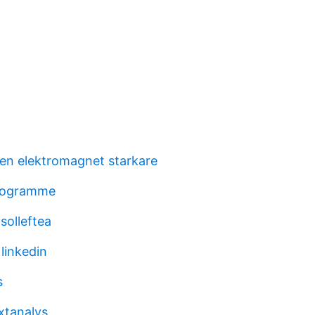
en elektromagnet starkare
programme
olleftea
 linkedin
s
xtanalys