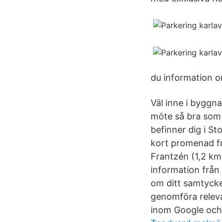
du information o
Väl inne i byggn
möte så bra som m
befinner dig i S
kort promenad fr
Frantzén (1,2 km)
information från 
om ditt samtycke 
genomföra relev
inom Google och 