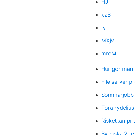
HJ
xzS
Iv
MXjv
mroM
Hur gor man 
File server 
Sommarjobb s
Tora rydelius
Riskettan pri
Svenska 2 te