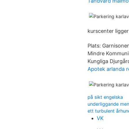
Tandvard malmö
kurscenter ligger
Plats: Garnisone
Mindre Kommunika
Kungliga Djurgår
Apotek arlanda r
på sikt engelska
underliggande men
ett turbulent århu
VK