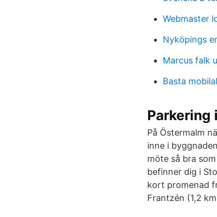
Webmaster lo
Nyköpings en
Marcus falk 
Basta mobil
Parkering
På Östermalm när
inne i byggnaden
möte så bra som m
befinner dig i S
kort promenad fr
Frantzén (1,2 km)