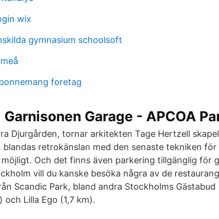
gin wix
skilda gymnasium schoolsoft
umeå
abonnemang foretag
 i Garnisonen Garage - APCOA Pa
a Djurgården, tornar arkitekten Tage Hertzell skapels
 blandas retrokänslan med den senaste tekniken för a
öjligt. Och det finns även parkering tillgänglig för 
tockholm vill du kanske besöka några av de restaurang
ån Scandic Park, bland andra Stockholms Gästabud (
 och Lilla Ego (1,7 km).