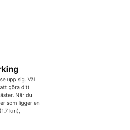
rking
e upp sig. Väl
tt göra ditt
gäster. När du
er som ligger en
1,7 km),