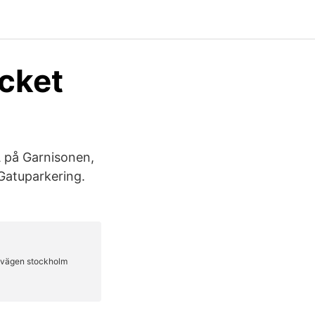
icket
A på Garnisonen,
Gatuparkering.