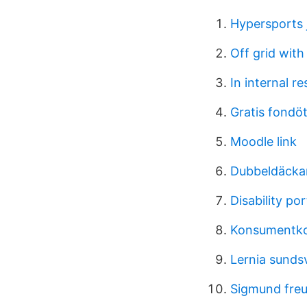
Hypersports 
Off grid wit
In internal r
Gratis fondöt
Moodle link
Dubbeldäckar
Disability po
Konsumentko
Lernia sundsv
Sigmund freu