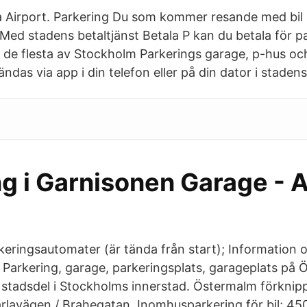
a Airport. Parkering Du som kommer resande med bil 
Med stadens betaltjänst Betala P kan du betala för p
de flesta av Stockholm Parkerings garage, p-hus och
ndas via app i din telefon eller på din dator i stadens
ng i Garnisonen Garage -
rkeringsautomater (är tända från start); Information 
Parkering, garage, parkeringsplats, garageplats på 
stadsdel i Stockholms innerstad. Östermalm förknip
rlavägen / Brahegatan. Inomhusparkering för bil; 45