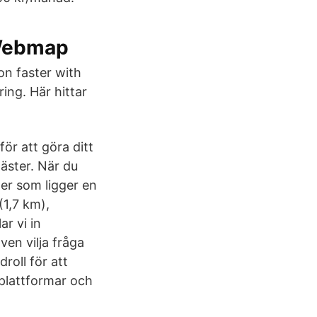
pWebmap
on faster with
ing. Här hittar
ör att göra ditt
gäster. När du
er som ligger en
1,7 km),
ar vi in
ven vilja fråga
roll för att
plattformar och